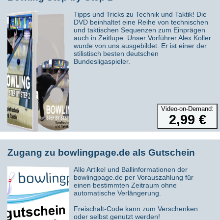
Bereiche konzentrieren, in die Sie Ihre Zeit investieren sollten,
wenn Sie Ihr Bowlingspiel im Jahr 2026 ernsthaft verbessern
Tipps und Tricks zu Technik und Taktik! Die
möchten. Unabhängig davon, was Ihre spezifischen Bowlingziele
DVD beinhaltet eine Reihe von technischen
sind, sind dies Dinge, die Ihnen dabei helfen können, diese zu
und taktischen Sequenzen zum Einprägen
erreichen.
auch in Zeitlupe. Unser Vorführer Alex Koller
wurde von uns ausgebildet. Er ist einer der
Es wundert mich immer wieder, wie wenig - vor allem
stilistisch besten deutschen
fortgeschrittene Spieler*innen - tatsächlich daran arbeiten, auch
Bundesligaspieler.
ihr mentales Spiel zu verbessern. Ich kann in meinen Seminaren
stundenlang Übungen aufgeben, welche die meisten
Bowler*innen auch gerne machen, doch wenn ich denselben
Bowler*innen "Denkübungen mit Aktivitäten" auf der Bahn
zuweise, um Elemente ihres mentalen Spiels zu integrieren, wie
zum Beispiel: Atemtechnik, innere Schlüsselwörter und
Video-on-Demand:
Fokusierung, werden diese einfach nicht so konsequent
2,99 €
umgesetzt. Genau deshalb scheitern so manche
"Trainingsweltmeister" wenn sie in "Wettkampfdruck" kommen.
Ich bin zertifizierter IBA Coach (USA) und ausgebildeter DBU-A
Trainer und beschreibe euch in sechs Einzelbeiträgen euren
Zugang zu bowlingpage.de als Gutschein
künftigen
Trainings-Masterplan 2026!
Alle Artikel und Ballinformationen der
Themen
bowlingpage.de per Vorauszahlung für
einen bestimmten Zeitraum ohne
Individuelle Bewegungsstuktur für das aktuell "andere
automatische Verlängerung.
Spiel" (Ausrichtung/Fokusierung)
Individueller Start und Schrittgrößen die auf deine
Freischalt-Code kann zum Verschenken
körperlichen Vorgaben ausgerichtet sein sollten
oder selbst genutzt werden!