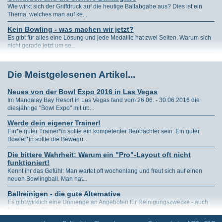
Wie wirkt sich der Griffdruck auf die heutige Ballabgabe aus? Dies ist ein
Thema, welches man auf ke...
Kein Bowling - was machen wir jetzt?
Es gibt für alles eine Lösung und jede Medaille hat zwei Seiten. Warum sich
nicht gerade jetzt um se...
Fitness für Bowling-Senioren
Fitness für Bowling im Seniorenalter gehört natürlich dazu. Viele Bowler sind
Die Meistgelesenen Artikel...
allerdings der Meinung...
Neues von der Bowl Expo 2016 in Las Vegas
Im Mandalay Bay Resort in Las Vegas fand vom 26.06. - 30.06.2016 die
diesjährige "Bowl Expo" mit üb...
Werde dein eigener Trainer!
Ein*e guter Trainer*in sollte ein kompetenter Beobachter sein. Ein guter
Bowler*in sollte die Bewegu...
Die bittere Wahrheit: Warum ein "Pro"-Layout oft nicht
funktioniert!
Kennt ihr das Gefühl: Man wartet oft wochenlang und freut sich auf einen
neuen Bowlingball. Man hat...
Ballreinigen - die gute Alternative
Es gibt wirklich eine Unmenge an Angeboten für Reinigungszwecke - auch
für Bowlingbälle. Wir haben u...