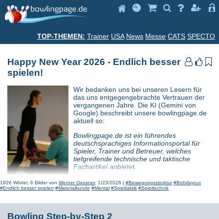







TOP-THEMEN:
Trainer
USA
News
Messe
CATS
SPECTO
Happy New Year 2026 - Endlich besser



spielen!
Wir bedanken uns bei unseren Lesern für
das uns entgegengebrachte Vertrauen der
vergangenen Jahre. Die KI (Gemini von
Google) beschreibt unsere bowlingpage.de
aktuell so:
Bowlingpage.de ist ein führendes
deutschsprachiges Informationsportal für
Spieler, Trainer und Betreuer, welches
tiefgreifende technische und taktische
Fachartikel anbietet.
Es ist Januar - das heißt, es ist Zeit für
1826 Wörter, 6 Bilder von
Werner Gessner
, 1/23/2026 |
#Bewegungsstruktur
#Bohrlayout
#Endlich besser spielen
#Materialkunde
#Mental
#Spieltaktik
#Spieltechnik
Vorsätze, Ziele und neue Gewohnheiten, die
hoffentlich über den Februar hinaus
Bestand haben werden! Anstatt über Ziele
nur zu sprechen, sollten wir uns auf 6
Bowling Step-by-Step 2