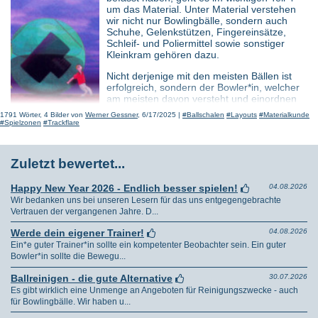
um das Material. Unter Material verstehen
Sicher haben alle erstmal mit "Just for Fun" ihre
wir nicht nur Bowlingbälle, sondern auch
Bowlingerlebnisse gesammelt und sind nach einiger Zeit mit dem
Schuhe, Gelenkstützen, Fingereinsätze,
Sportbowling konfrontiert worden. Schnupperbowling, Hausliga
Schleif- und Poliermittel sowie sonstiger
und später Bowling im Verein/Klub - das sind die Stationen der
Kleinkram gehören dazu.
meisten, die heute Sportbowling betreiben.
Nicht derjenige mit den meisten Bällen ist
Zielvorstellung und wie erreiche ich meine Ziele?
erfolgreich, sondern der Bowler*in, welcher
am meisten davon versteht und einordnen
Einiges von Mitspieler*innen abschauen, wohlgemeinte Tipps
kann, wo, wann und wie man einen Ball am
1791 Wörter, 4 Bilder von
Werner Gessner
, 6/17/2025 |
#Ballschalen
#Layouts
#Materialkunde
mitnehmen und versuchen, sein bisher erlerntes Können in einem
wirkungsvollsten einsetzt.
#Spielzonen
#Trackflare
sogenannten Klubtraining unter Beweis zu stellen, ist erstmal
Woche für Woche unser Sporterlebnis. Irgendwann kommt der
Zeitpunkt sich zu entscheiden, welchen Weg möchte - oder kann -
Zuletzt bewertet...
man gehen, um ein gestecktes Ziel zu erreichen. Ich als Ex-
Bundesligaspieler, weit gereister und erfahrener A-Trainer sowie
zertifizierter IBA Coach/USA, versuche ihnen einen Weg hin zu
Happy New Year 2026 - Endlich besser spielen!
04.08.2026

mehr Erfolg aufzuzeigen.
Wir bedanken uns bei unseren Lesern für das uns entgegengebrachte
Vertrauen der vergangenen Jahre. D...
Werde dein eigener Trainer!
04.08.2026

Ein*e guter Trainer*in sollte ein kompetenter Beobachter sein. Ein guter
Bowler*in sollte die Bewegu...
Ballreinigen - die gute Alternative
30.07.2026

Es gibt wirklich eine Unmenge an Angeboten für Reinigungszwecke - auch
für Bowlingbälle. Wir haben u...