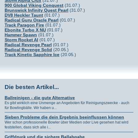
Storm Alpha Crux
(31.07.)
900 Global Viking Conquest
(31.07.)
Brunswick Infinity Quest Pearl
(31.07.)
DV8 Heckler Taunt
(01.07.)
Radical Guru Oracle Pearl
(01.07.)
Track Paragon Fire
(01.07.)
Ebonite Turbo X NU
(01.07.)
Hammer Spawn
(01.07.)
Storm Rocket AI
(01.07.)
Radical Revenge Pearl
(01.07.)
Radical Revenge Solid
(20.05.)
Track Kinetic Sapphire Ice
(20.05.)
Die besten Artikel...
Ballreinigen - die gute Alternative
Es gibt wirklich eine Unmenge an Angeboten für Reinigungszwecke - auch
für Bowlingbälle. Wir haben u...
Sieben Probleme die dein Ergebnis beeinflussen können
Wer schon professionelle Bowler über Medien oder Live gesehen hat wird
feststellen, dass sich alle i...
Griffdruck und die sichere Ballabgabe