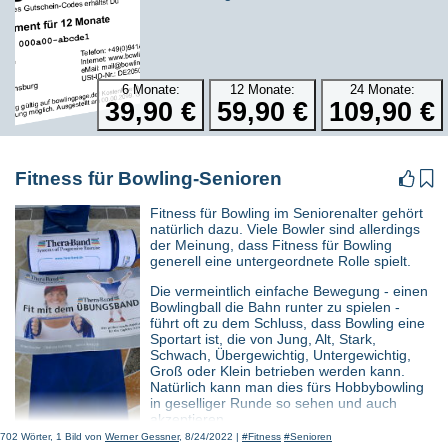
Des Bowlers Knie
Mitglied des Bundesliga-Tea...
Viele Fragen, die Bowler*innen oft stellen sind: Gibt es Tipps für meine
String Setter: veränderte Technik
Knieprobleme?Ich bin natürl...
und Taktik?
Die Pin-Aufsteller sind in Bowlingcentern genauso einem Wandel
6 Monate:
12 Monate:
24 Monate:
unterworfen, wie vor mehreren Jahren...
39,90 €
59,90 €
109,90 €
Fitness für Bowling-Senioren


Fitness für Bowling im Seniorenalter gehört
natürlich dazu. Viele Bowler sind allerdings
der Meinung, dass Fitness für Bowling
generell eine untergeordnete Rolle spielt.
Die vermeintlich einfache Bewegung - einen
Bowlingball die Bahn runter zu spielen -
führt oft zu dem Schluss, dass Bowling eine
Sportart ist, die von Jung, Alt, Stark,
Schwach, Übergewichtig, Untergewichtig,
Groß oder Klein betrieben werden kann.
Natürlich kann man dies fürs Hobbybowling
in geselliger Runde so sehen und auch
akzeptieren.
702 Wörter, 1 Bild von
Werner Gessner
, 8/24/2022 |
#Fitness
#Senioren