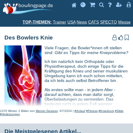







TOP-THEMEN:
Trainer
USA
News
CATS
SPECTO
Messe
Des Bowlers Knie



Viele Fragen, die Bowler*innen oft stellen
sind:
Gibt es Tipps für meine Knieprobleme?
Ich bin natürlich kein Orthopäde oder
Physiotherapeut, doch einige Tipps für die
Kräftigung des Knies und seiner muskulären
Umgebung kann ich euch schon mitteilen,
da ich teils auch selbst Betroffener bin.
Als erstes sollte man - in jedem Alter -
darauf achten, dass man dafür sorgt,
Überbelastungen zu vermeiden. Das
bedeutet nicht in jedem Fall weniger
Bowlingspielen, sondern regelmäßig
1370 Wörter, 2 Bilder von
Werner Gessner
, 3/7/2024 |
#Anlauf
#Fitness
#Kniedruck
#Slide
Kräftigungsübungen zu machen, um vor
#Verletzungen
allem das Slide-Knie gesund zu halten.
Als zweites sollte man nach wie vor darauf achten, dass
Die Meistgelesenen Artikel...
zumindest
etwas
Slide für die Endposition zustande kommt. Es ist