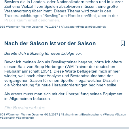
Bowlern die in Landes- oder Nationalkadern stehen und in kurzer
Zeit eine Vielzahl von Spielen absolvieren müssen, eine große
Verantwortung übernimmt. Dieses Thema wird zwar in den
Trainerausbildungen "Bowling" am Rande erwähnt, aber in der
Praxis kaum ernst genommen.
935 Wörter von
Werner Gessner
, 7/10/2017 |
#Ausdauer
#Fitness
#Gesundheit
Was hat Pulskontrolle mit Fitness zu tun - brauche ich
zum Ausdauertraining eine Pulsuhr?
Nach der Saison ist vor der Saison

Eine konsequente Überwachung des eigenen Pulses während
des Trainings ist natürlich angenehm weil das Tempo und die
Bereite dich frühzeitig für neue Erfolge vor.
Intensität direkt angepasst werden kann. Wer darauf Wert legt
und sein Ausdauertraining möglichst ideal gestalten will, sollte
Bevor ich meinen Job als Bowlingtrainer begann, hörte ich öfters
eine Pulsuhr verwenden. In einer Pulsuhr werden meist zugleich
diesen Satz von Sepp Herberger (WM Trainer der deutschen
Strecke, Zeit, Geschwindigkeit Kalorienverbrauch und natürlich
Fußballmannschaft 1954). Diese Worte beflügelten mich immer
der Puls angezeigt.
wieder, weil nach einer Analyse und Bestandsaufnahme der
vergangenen Saison für einen Sportler - egal welcher Disziplin -
Ausgangsbasis für den optimalen Trainingspuls
die Vorbereitung für neue Herausforderungen beginnen sollte.
Wenn man seinen Maximalpuls kennt - dafür braucht es den Arzt
Als erstes muss man sich mit der Überprüfung seines Equipment
- kann man seinen gewünschten Trainingspuls davon ableiten.
im Allgemeinen befassen.
Auch hierfür gibt es eine Faustregel:
Die Bowlingschuhe
Männer: 220 - Lebensalter
668 Wörter von
Werner Gessner
, 6/12/2017 |
#Ballsortiment
#Bowlingschuhe
#Fitness
#Saison
Ich begann immer mit meinen Bowlingschuhen, die sind eigentlich
#Spieltaktik
#Spieltechnik
Frauen: 226 - Lebensalter
einer der wichtigsten Teile des Equipments, allerdings bei vielen
auch das am meisten vernachlässigste Teil. Es ist für jeden
Diese einfache Formel für unseren Maximalpuls ist immer ein