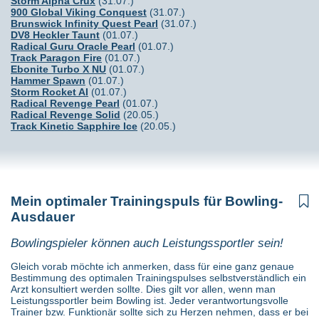
Storm Alpha Crux
(31.07.)
neuen Bowlingball. Man hat...
900 Global Viking Conquest
(31.07.)
Für ihr Heimtraining habe ich mich mit einem "Physio" beraten,
Brunswick Infinity Quest Pearl
(31.07.)
was er zu diesem Thema zu sagen hat. Er meint:
DV8 Heckler Taunt
(01.07.)
Radical Guru Oracle Pearl
(01.07.)
Ein Fitnesstudio ist oft nicht der richtige Weg, weil dort auf die
Track Paragon Fire
(01.07.)
Bowlingbelange nicht speziell und vor allem nicht dauerhaft
Ebonite Turbo X NU
(01.07.)
kontrolliert eingegangen wird.
Hammer Spawn
(01.07.)
Storm Rocket AI
(01.07.)
Seiner Meinung nach kann ein vernünftiges und zielführendes
Radical Revenge Pearl
(01.07.)
Training zu Hause zum Teil am besten mit einem Therra Band
Radical Revenge Solid
(20.05.)
(Sanitätshaus mit Endklammern oder z.B. Amazon). Verschiedene
Track Kinetic Sapphire Ice
(20.05.)
Farben bedeuten unterschiedliche Kraftanforderung. Ich
empfehle für Damen orange und für Männer blau
(Übungsbeschreibungen mit Bildern sind enthalten).
Interessant ist fürs Bowling-Heimtraining finde ich aber ein
YouTube-Video mit Musik
. Das Video enthält gute Darstellungen
für das Heimtraining zur Bowler-Fitness. Ich setze das Video
Mein optimaler Trainingspuls für Bowling-

inzwischen bei Trainerausbildung ein. 3x die Woche mit je einem
Ausdauer
Tag Pause sind für den Anfang genug. Später könnte man an
diesen Tagen zwei Durchgänge absolvieren.
Bowlingspieler können auch Leistungssportler sein!
Für welche Bereiche ist nun ein vernünftiges Fitness-
Hometraining erforderlich bzw. sinnvoll und welche Übungen sind
Gleich vorab möchte ich anmerken, dass für eine ganz genaue
für den Bowlingsport besonders wichtig?
Bestimmung des optimalen Trainingspulses selbstverständlich ein
Arzt konsultiert werden sollte. Dies gilt vor allen, wenn man
Leistungssportler beim Bowling ist. Jeder verantwortungsvolle
Trainer bzw. Funktionär sollte sich zu Herzen nehmen, dass er bei