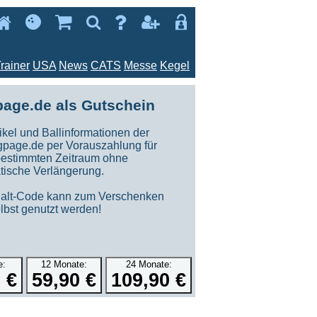







rainer
USA
News
CATS
Messe
Kegel
age.de als Gutschein
tikel und Ballinformationen der
gpage.de per Vorauszahlung für
bestimmten Zeitraum ohne
tische Verlängerung.
halt-Code kann zum Verschenken
lbst genutzt werden!
e:
12 Monate:
24 Monate:
 €
59,90 €
109,90 €