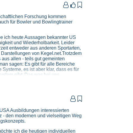



nschaftlichen Forschung kommen
 auch für Bowler und Bowlingtrainer
e ich heute Aussagen bekannter US
igkeit und Wiederholbarkeit. Leider
eit entweder aus anderen Sportarten,
e Darstellungen von Kegel.net.Trotzdem
aus allen - teils gut gemeinten
an sagen: Es gibt für alle Bereiche
Systeme, es ist aber klar, dass es für
System gibt: Das was bei uns
ert.
gibt es aber auch für Bowling
sten Forschungsbereiche, die


eiterin des Labors für Neuro-
en Sportarten durch. Es geht dabei um
 USA Ausbildungen interessierten
nz - den modernen und vielseitigen Weg
ngskonzepts.
eren Blick tatsächlich auf das Ziel
fahrenen Sportlern zu verbessern.
möchte ich die heutigen individuellen