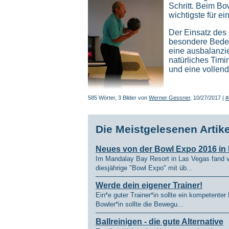
Schritt. Beim Bo
wichtigste für ei
Der Einsatz des 
besondere Bedeut
eine ausbalanzie
natürliches Timin
und eine vollen
585 Wörter, 3 Bilder von
Werner Gessner
, 10/27/2017 |
#
Die Meistgelesenen Artikel
Neues von der Bowl Expo 2016 in
Im Mandalay Bay Resort in Las Vegas fand v
diesjährige "Bowl Expo" mit üb...
Werde dein eigener Trainer!
Ein*e guter Trainer*in sollte ein kompetenter
Bowler*in sollte die Bewegu...
Ballreinigen - die gute Alternative