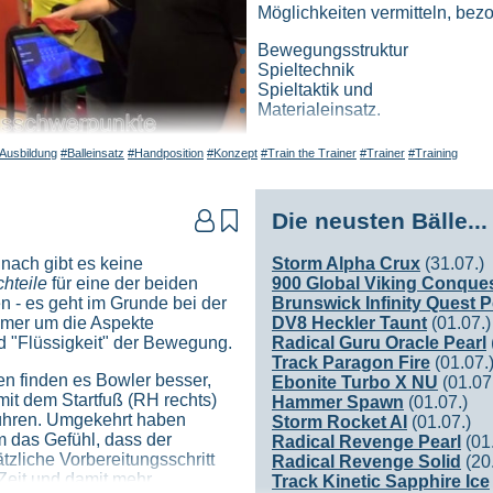
n Bereiche) bespielt.
Möglichkeiten vermitteln, bez
aler Eye-Tracker am Kopf des Probanten befestigt, der buchst
wohin der Sportler schaut. Im Rahmen dieser Studie über mehrere
den
Bewegungsstruktur
e zwischen der Art und Weise gibt, wie Spitzensportler ihre A
Spieltechnik
iger Augenbewegungen als Durchschnittssportler.
nen, so erfordert es erstmal
Spieltaktik und
enn Sie glauben, dass es sich
Materialeinsatz.
 wie Ihre Möglichkeiten und
Für Trainer aber auch für Betr
ter.
sich "stärker" auf sein Ziel und behält es länger im Auge - zu lan
Ausbildung
#Balleinsatz
#Handposition
#Konzept
#Train the Trainer
#Trainer
#Training
maßgebend für die Entwicklun
n auf sein Ziel fokussieren?
Bowlingspiels.
ielzonen befassen müssen, wie "Zielzone 1" bei den Pfeilen, "
Die neusten Bälle...


Inhalte des praktischen Trainingskonzepts "Train the Trainer" zu
en Fokuspins 3-6-10(RH)2-4-7(LH) oder die jeweiligen Leisten
sten Punkte meiner Tätigkeit.
och beschreiben werde.
nach gibt es keine
Storm Alpha Crux
(31.07.)
chritt
hteile
für eine der beiden
900 Global Viking Conque
eam Anfang 2022 über ein sehr effektives Zielsystem Namens "3
 - es geht im Grunde bei der
Brunswick Infinity Quest P
eder werde ich die sieben einfachen Schritte zum Verständnis d
 ist, sich das Spiel der verschiedensten PBA Bowler*innen üb
mer um die Aspekte
DV8 Heckler Taunt
(01.07.)
seres Verständnis des erfolgreichen 3-Punkt-Zielsystem vermitte
itionen und den Armswing um nur einige Teile des Bowlingspiel
d "Flüssigkeit" der Bewegung.
Radical Guru Oracle Pearl
Track Paragon Fire
(01.07.
Schützling aber nicht nur zu, sondern sieht seine Aufgabe dari
n finden es Bowler besser,
Ebonite Turbo X NU
(01.07
 dieser Analyse und seinen Beobachtungen entwickelt er ein Indi
mit dem Startfuß (RH rechts)
Hammer Spawn
(01.07.)
ühren. Umgekehrt haben
Storm Rocket AI
(01.07.)
 das Gefühl, dass der
Radical Revenge Pearl
(01.
was funktioniert kann bleiben
und wo sind die Hindernisse für ei
zliche Vorbereitungsschritt
Radical Revenge Solid
(20.
rbessern, aber nicht völlig neu erfinden.
Zeit und damit mehr
Track Kinetic Sapphire Ice