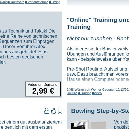
den Anlauf bringt.
nlauf
#Balleinsatz
#Startaufstellung
#Timing
es Üben sollten jeweils zielführend zum Problembereich hin au
e hochklassige Spieler wurden
s neues lernen, um herauszufinden wie der bestehende Stil verb
htet - was allerdings schon
"Online" Training un
 einem Training keine komplette Kopie angestrebt werden, die G
mehrere Monate mit 4 Schritt
hon.
Training
zu wechseln, weil sie damit
s zu Technik und Taktik! Die
twickeln.
h schwerer, sich an das heutige Spiel anzupassen, weil sie ein
 eine Reihe von technischen
Nicht nur zusehen - Beo
lem dabei ist oft, dass sich länger aktive Trainer - oder Refere
 Sequenzen zum Einprägen
arbeite ich bei Anfängern
le auf mehr oder etwas weniger Hook ausgelegt. Es geht heute u
e. Unser Vorführer Alex
n späteren Wechsel von 4 auf 5
Als interessierter Bowler wei
 uns ausgebildet. Er ist
 Seite versuche ich auch bei
Übungen und Ausführungen k
tisch besten deutschen
n, von 4 auf 5 Schritte zu
kann - beispielsweise über Y
riedenheit mit ihren Ergebnissen aber auch Motivation für ein
er.
lten. Auf jeden Fall ist professionelles Training durch nichts zu 
Pre-Shot Routine, Aufstellung
usw. Dazu braucht man vorerst
Hause einen Computer oder s
Video-on-Demand:
Ob PBA, PWBA, PBA50 oder vo
2,99 €
1468 Wörter von
Werner Gessner
, 12/13/20
Routine
#Training
#Video
erstklassigen Wettbewerben - 
Bowling ins Wohnzimmer zu b
Bowlingfortbildung geht, mach
zwischen passiver Beobachtun
Bowling Step-by-St



durch Beobachten und körperl
Gemeinsamkeit: In beiden Fäll
bei einem gut ausbalanziertem
Von der
Bereich" konzentrieren um sic
eigentlich mit dem ersten
praktis