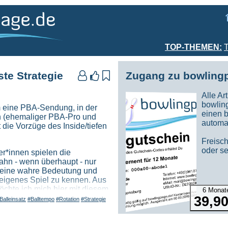
TOP-THEMEN:
T
ste Strategie
Zugang zu bowlingp



Alle Ar
bowlin
 eine PBA-Sendung, in der
einen 
 (ehemaliger PBA-Pro und
automa
 die Vorzüge des Inside/tiefen
Freisc
oder se
r*innen spielen die
ahn - wenn überhaupt - nur
 seine wahre Bedeutung und
 eigenes Spiel zu kennen. Aus
chte ich mich hier mit diesem
6 Monat
 befassen!
39,90
Balleinsatz
#Balltempo
#Rotation
#Strategie
wahre Bedeutung für strebsame
leuchten und will dabei einen