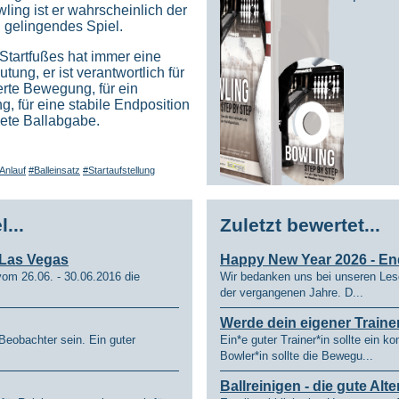
wling ist er wahrscheinlich der
Nach "wem" und nach "w
n gelingendes Spiel.
Online geht?
Startfußes hat immer eine
ung, er ist verantwortlich für
Das hängt davon ab was man e
rte Bewegung, für ein
Bowler will sich verbessern, 
g, für eine stabile Endposition
sich natürlich nicht total neu
dete Ballabgabe.
doch darum, mehr Pinfall zu er
Betrachten Sie das Online lern
Anlauf
#Balleinsatz
#Startaufstellung
Der erste Teil ist der Lern- u
sogenanntes Vorbild z.B. auf
ihren Bowlingstil entspricht.
...
Zuletzt bewertet...
Der zweite Teil empfiehlt die 
 Las Vegas
körperliche Voraussetzungen a
Happy New Year 2026 - End
om 26.06. - 30.06.2016 die
Wir bedanken uns bei unseren Les
Der dritte Teil ist der Vergleic
der vergangenen Jahre. D...
Für ältere - vielleicht auch an
Werde dein eigener Traine
das heutige moderne Spiel an
 Beobachter sein. Ein guter
Ein*e guter Trainer*in sollte ein k
Einschränkungen aber auch ein
Bowler*in sollte die Bewegu...
die jahrzehntelang ausgepräg
Ich denke allerdings, dass die
Ballreinigen - die gute Alte