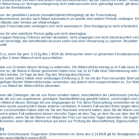
ur Abbuchung zur Vertragsverlängerung nicht widersprochen bzw. gekündigt wurde, gilt die
e auf der Anmeldeseite.
er der gewählten Laufzeit (monatlich/jährlich/festgelegt) ab der Freischaltung.
bonnements werden nach Ablauf automatisch um jeweils eine weitere Periode verlängert. Ein
filseite oder formlos per eMail erfolgen.
er Freischaltcode) verlängern sich nicht automatisch. Eine Kündigung ist nicht erforderlich.
nur für eine natürliche Person gültig und nicht übertragbar.
ruppen-Nutzung (Tokens) werden akzeptiert, nicht umgangen und nicht missbräuchlich ver
 wir berechtigt, den betreffenden Account sofort und ohne Vorwarnung zu sperren. Bezahlter B
ellt!
B zu, wenn Sie gem. § 312g Abs.1 BGB als Verbraucher einen so genannten Fernabsatzvertr
Abs.2 einen Widerruf nicht ausschließen.
e von Gründen diesen Vertrag zu widerrufen. Die Widerrufsfrist beträgt a) im Falle eines 
erer ist, die Waren in Besitz genommen haben bzw. hat, b) im Falle einer Dienstleistung oder e
liefert werden, 14 Tage ab dem Tag des Vertragsabschlusses.
(siehe oben) mittels einer eindeutigen Erklärung (z.B. ein mit der Post versandter Brief od
igefügte Muster-Widerrufsformular verwenden, das jedoch nicht vorgeschrieben ist. Zur Wahru
 vor Ablauf der Widerrufsfrist absenden.
nen alle Zahlungen, die wir von Ihnen erhalten haben, einschließlich der Lieferkosten (mit 
 als die von uns angebotene, günstigste Standardlieferung gewählt haben), unverzüglich un
n Widerruf dieses Vertrags bei uns eingegangen ist. Für diese Rückzahlung verwenden wir da
 Ihnen wurde ausdrücklich etwas anderes vereinbart; in keinem Fall werden Ihnen wegen dies
er zurückerhalten haben oder bis Sie den Nachweis erbracht haben, dass Sie die Waren zu
 und in jedem Fall spätestens binnen vierzehn Tagen ab dem Tag, an dem Sie uns über den Wi
t gewahrt, wenn Sie die Waren vor Ablauf der Frist von vierzehn Tagen absenden. Sie tra
ufkommen, wenn dieser Wertverlust auf einen zur Prüfung der Beschaffenheit, Eigenschafte
ht
liche Gerichtsstand. Gegenüber Unternehmern im Sinne des § 14 BGB gilt für Streitigkeiten
elten ausschließlich unsere AGB.