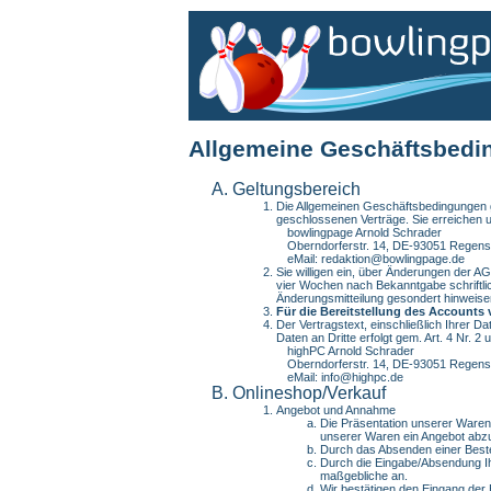
Allgemeine Geschäftsbed
Geltungsbereich
Die Allgemeinen Geschäftsbedingungen ge
geschlossenen Verträge. Sie erreichen un
bowlingpage Arnold Schrader
Oberndorferstr. 14, DE-93051 Regen
eMail: redaktion@bowlingpage.de
Sie willigen ein, über Änderungen der A
vier Wochen nach Bekanntgabe schriftli
Änderungsmitteilung gesondert hinweis
Für die Bereitstellung des Account
Der Vertragstext, einschließlich Ihrer D
Daten an Dritte erfolgt gem. Art. 4 Nr.
highPC Arnold Schrader
Oberndorferstr. 14, DE-93051 Regen
eMail: info@highpc.de
Onlineshop/Verkauf
Angebot und Annahme
Die Präsentation unserer Waren 
unserer Waren ein Angebot abz
Durch das Absenden einer Beste
Durch die Eingabe/Absendung Ihr
maßgebliche an.
Wir bestätigen den Eingang der 