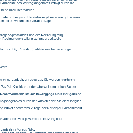
 der Annahme des Vertragsangebotes erfolgt durch die
eibend und unverbindlich.
Lieferumfang sind Herstellerangaben sowie ggf. unsere
in, bitten wir um eine Vorabanfrage.
rtragsgegenstandes und der Rechnung fällig.
 Rechnungserstellung auf unsere aktuelle
chnitt B §1 Absatz d), elektronische Lieferungen
 Ware.
 eines Laufzeitvertrages dar. Sie werden hierdurch
 PayPal, Kreditkarte oder Überweisung geben Sie ein
Rechtsverhältnis mit der Bowlingpage allein maßgebliche
ragsangebotes durch den Anbieter dar. Sie dient lediglich
 erfolgt spätestens 2 Tage nach erfolgter Gutschrift auf
en Gebrauch. Eine gewerbliche Nutzung oder
aufzeit im Voraus fällig.
stens acht Wochen vor Vertragsverlängerung mitgeteilt.