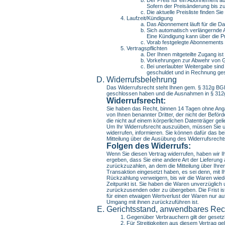
Sofern der Preisänderung bis z
Die aktuelle Preisliste finden Si
Laufzeit/Kündigung
Das Abonnement läuft für die Dau
Sich automatisch verlängernde A
Eine Kündigung kann über die Pro
Vorab festgelegte Abonnements (p
Vertragspflichten
Der Ihnen mitgeteilte Zugang ist 
Vorkehrungen zur Abwehr von G
Bei unerlaubter Weitergabe sind
geschuldet und in Rechnung gest
Widerrufsbelehrung
Das Widerrufsrecht steht Ihnen gem. § 312g BG
geschlossen haben und die Ausnahmen in § 312g 
Widerrufsrecht:
Sie haben das Recht, binnen 14 Tagen ohne Angab
von Ihnen benannter Dritter, der nicht der Beförd
die nicht auf einem körperlichen Datenträger ge
Um Ihr Widerrufsrecht auszuüben, müssen Sie uns 
widerrufen, informieren. Sie können dafür das be
Mitteilung über die Ausübung des Widerrufsrechts
Folgen des Widerrufs:
Wenn Sie diesen Vertrag widerrufen, haben wir Ih
ergeben, dass Sie eine andere Art der Lieferung
zurückzuzahlen, an dem die Mitteilung über Ihre
Transaktion eingesetzt haben, es sei denn, mit
Rückzahlung verweigern, bis wir die Waren wied
Zeitpunkt ist. Sie haben die Waren unverzüglich
zurückzusenden oder zu übergeben. Die Frist is
für einen etwaigen Wertverlust der Waren nur a
Umgang mit ihnen zurückzuführen ist.
Gerichtsstand, anwendbares Rec
Gegenüber Verbrauchern gilt der gesetz
Für Streitigkeiten aus diesem Vertrag g