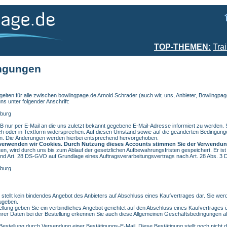
TOP-THEMEN:
Tra
ingungen
lten für alle zwischen bowlingpage.de Arnold Schrader (auch wir, uns, Anbieter, Bowlingpa
s unter folgender Anschrift:
sburg
GB nur per E-Mail an die uns zuletzt bekannt gegebene E-Mail-Adresse informiert zu werden. S
ch oder in Textform widersprechen. Auf diesen Umstand sowie auf die geänderten Bedingung
en. Die Änderungen werden hierbei entsprechend hervorgehoben.
s verwenden wir Cookies. Durch Nutzung dieses Accounts stimmen Sie der Verwendun
aten, wird durch uns bis zum Ablauf der gesetzlichen Aufbewahrungsfristen gespeichert. Er ist
 2 und Art. 28 DS-GVO auf Grundlage eines Auftragsverarbeitungsvertrags nach Art. 28 Abs. 
sburg
stellt kein bindendes Angebot des Anbieters auf Abschluss eines Kaufvertrages dar. Sie werde
ugeben.
llung geben Sie ein verbindliches Angebot gerichtet auf den Abschluss eines Kaufvertrages
er Daten bei der Bestellung erkennen Sie auch diese Allgemeinen Geschäftsbedingungen als 
Bestellung durch Versendung einer Bestätigungs-E-Mail. Diese Bestätigung stellt noch nich