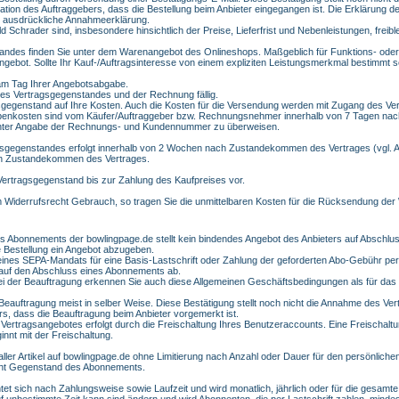
ormation des Auftraggebers, dass die Bestellung beim Anbieter eingegangen ist. Die Erklärung
e ausdrückliche Annahmeerklärung.
Schrader sind, insbesondere hinsichtlich der Preise, Lieferfrist und Nebenleistungen, freibl
ndes finden Sie unter dem Warenangebot des Onlineshops. Maßgeblich für Funktions- oder 
gebot. Sollte Ihr Kauf-/Auftragsinteresse von einem expliziten Leistungsmerkmal bestimmt se
 am Tag Ihrer Angebotsabgabe.
des Vertragsgegenstandes und der Rechnung fällig.
sgegenstand auf Ihre Kosten. Auch die Kosten für die Versendung werden mit Zugang des Ve
benkosten sind vom Käufer/Auftraggeber bzw. Rechnungsnehmer innerhalb von 7 Tagen nach
unter Angabe der Rechnungs- und Kundennummer zu überweisen.
gegenstandes erfolgt innerhalb von 2 Wochen nach Zustandekommen des Vertrages (vgl. Abs
ch Zustandekommen des Vertrages.
ertragsgegenstand bis zur Zahlung des Kaufpreises vor.
Widerrufsrecht Gebrauch, so tragen Sie die unmittelbaren Kosten für die Rücksendung der
 Abonnements der bowlingpage.de stellt kein bindendes Angebot des Anbieters auf Abschluss
ne Bestellung ein Angebot abzugeben.
eines SEPA-Mandats für eine Basis-Lastschrift oder Zahlung der geforderten Abo-Gebühr per
t auf den Abschluss eines Abonnements ab.
ei der Beauftragung erkennen Sie auch diese Allgemeinen Geschäftsbedingungen als für das 
Beauftragung meist in selber Weise. Diese Bestätigung stellt noch nicht die Annahme des Vert
rs, dass die Beauftragung beim Anbieter vorgemerkt ist.
ertragsangebotes erfolgt durch die Freischaltung Ihres Benutzeraccounts. Eine Freischaltung
innt mit der Freischaltung.
ler Artikel auf bowlingpage.de ohne Limitierung nach Anzahl oder Dauer für den persönlich
 nicht Gegenstand des Abonnements.
t sich nach Zahlungsweise sowie Laufzeit und wird monatlich, jährlich oder für die gesamte L
f unbestimmte Zeit kann sind ändern und wird Abonnenten, die per Lastschrift zahlen, minde