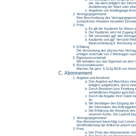
dar. Sie dient lediglich der Inf
Auslieferung der Ware oder ein
Angebote von bowlingpage Arnold 
Vertragsgegenstand
Eine Beschreibung des Vertragsgegensta
zusätzlichen Hinweise bei jedem Einzelan
Preis
Es gilt der Kaufpreis für Waren
Der Kaufpreis wird mit Zugang 
Wir versenden ggf. den Vertrag
Kaufpreis und ggf. Versand-/Ne
Bankverbindung lt. Rechnung 
Erfüllung
Die Versendung des physischen Vertrags
erfolgen innerhalb von 2 Werktagen na
Eigentumsvorbehalt
Wir behalten uns das Eigentum an dem V
Rücksendekosten
Machen Sie gem. § 312g BGB von Ihrem 
Abonnement
Angebot und Annahme
Das Angebot auf Abschluss eines
lediglich aufgefordert, durch ei
Durch Bestehen bzw. Erteilung 
verbindliches Angebot gerichte
Durch die Angabe Ihrer Daten b
an.
Wir bestätigen den Eingang der 
der Information des Auftraggebe
Die Erklärung der Annahme des V
unserem Konto. Die Laufzeit beg
Vertragsgegenstand
Das Abonnement berechtigt zum Lesen al
Veröffentlichung der Artikel ist jedoch
Preis
Der Preis des Abonnements richte
Der Preis für ein Abonnement au