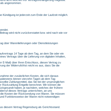
se als angenommen.
e Kündigung ist jederzeit zum Ende der Laufzeit möglich.
wendet.
eitrag wird nicht zurückerstattet bzw. wird nach wie vor
ag über Warenlieferungen oder Dienstleistungen
Kaufvertrags 14 Tage ab dem Tag, an dem Sie oder ein
ines Vertrags über die Lieferung von digitalen Inhalten,
er E-Mail) über Ihren Entschluss, diesen Vertrag zu
ng der Widerrufsfrist reicht es aus, dass Sie die
Ausnahme der zusätzlichen Kosten, die sich daraus
d spätestens binnen vierzehn Tagen ab dem Tag
sselbe Zahlungsmittel, das Sie bei der ursprünglichen
er Rückzahlung Entgelte berechnet. Wir können die
rückgesandt haben, je nachdem, welches der frühere
derruf dieses Vertrags unterrichten, an uns
gen die Kosten der Rücksendung von Waren. Sie müssen
n und Funktionsweise der Waren nicht notwendigen
 aus diesem Vertrag Regensburg als Gerichtsstand.