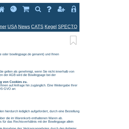







iner
USA
News
CATS
Kegel
SPECTO

ge oder bowlingpage.de genannt) und Ihnen
ie gelten als genehmigt, wenn Sie nicht innerhalb von
en der AGB wird die Bowlingpage bei der
g von Cookies zu.
 Ihnen auf Anfrage hin zugänglich. Eine Weitergabe Ihrer
3 DS-GVO an:
n hierdurch lediglich aufgefordert, durch eine Bestellung
 über die im Warenkorb enthaltenen Waren ab.
für das Rechtsverhältnis mit der Bowlingpage allein
t die Annahme des Vertragsangebotes durch den Anbieter